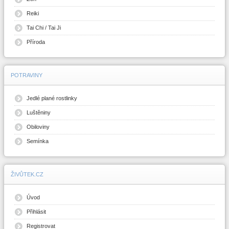
Reiki
Tai Chi / Tai Ji
Příroda
POTRAVINY
Jedlé plané rostlinky
Luštěniny
Obiloviny
Semínka
ŽIVŮTEK.CZ
Úvod
Přihlásit
Registrovat