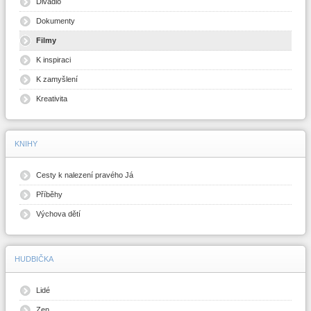
Divadlo
Dokumenty
Filmy
K inspiraci
K zamyšlení
Kreativita
KNIHY
Cesty k nalezení pravého Já
Příběhy
Výchova dětí
HUDBIČKA
Lidé
Zen