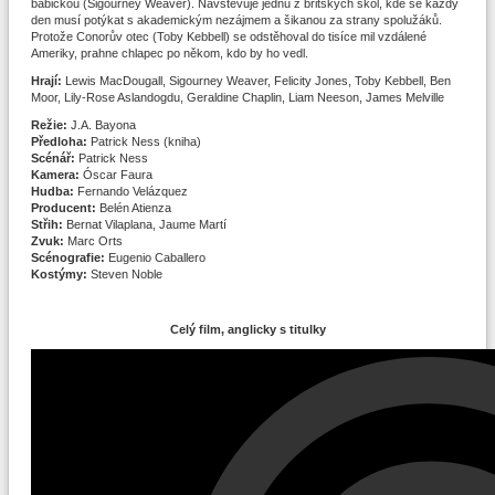
babičkou (Sigourney Weaver). Navštěvuje jednu z britských škol, kde se každý
den musí potýkat s akademickým nezájmem a šikanou za strany spolužáků.
Protože Conorův otec (Toby Kebbell) se odstěhoval do tisíce mil vzdálené
Ameriky, prahne chlapec po někom, kdo by ho vedl.
Hrají:
Lewis MacDougall, Sigourney Weaver, Felicity Jones, Toby Kebbell, Ben
Moor, Lily-Rose Aslandogdu, Geraldine Chaplin, Liam Neeson, James Melville
Režie:
J.A. Bayona
Předloha:
Patrick Ness (kniha)
Scénář:
Patrick Ness
Kamera:
Óscar Faura
Hudba:
Fernando Velázquez
Producent:
Belén Atienza
Střih:
Bernat Vilaplana, Jaume Martí
Zvuk:
Marc Orts
Scénografie:
Eugenio Caballero
Kostýmy:
Steven Noble
Celý film, anglicky s titulky