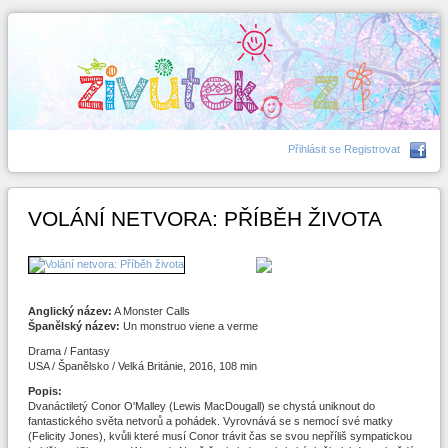
Přihlásit se
Registrovat
VOLÁNÍ NETVORA: PŘÍBĚH ŽIVOTA
Anglický název:
A Monster Calls
Španělský název:
Un monstruo viene a verme
Drama / Fantasy
USA / Španělsko / Velká Británie, 2016, 108 min
Popis:
Dvanáctiletý Conor O'Malley (Lewis MacDougall) se chystá uniknout do
fantastického světa netvorů a pohádek. Vyrovnává se s nemocí své matky
(Felicity Jones), kvůli které musí Conor trávit čas se svou nepříliš sympatickou