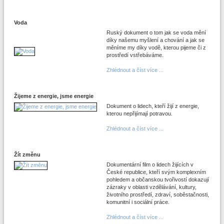
Voda
Ruský dokument o tom jak se voda mění
díky našemu myšlení a chování a jak se
měníme my díky vodě, kterou pijeme či z
prostředí vstřebáváme.
Zhlédnout a číst více ...
Žijeme z energie, jsme energie
Dokument o lidech, kteří žijí z energie,
kterou nepřijímají potravou.
Zhlédnout a číst více ...
Žít změnu
Dokumentární film o lidech žijících v
České republice, kteří svým komplexním
pohledem a občanskou tvořivostí dokazují
zázraky v oblasti vzdělávání, kultury,
životního prostředí, zdraví, soběstačnosti,
komunitní i sociální práce.
Zhlédnout a číst více ...