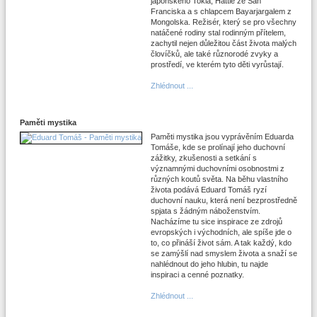
japonského Tokia, Hattie ze San
Franciska a s chlapcem Bayarjargalem z
Mongolska. Režisér, který se pro všechny
natáčené rodiny stal rodinným přítelem,
zachytil nejen důležitou část života malých
človíčků, ale také různorodé zvyky a
prostředí, ve kterém tyto děti vyrůstají.
Zhlédnout ...
Paměti mystika
Paměti mystika jsou vyprávěním Eduarda
Tomáše, kde se prolínají jeho duchovní
zážitky, zkušenosti a setkání s
významnými duchovními osobnostmi z
různých koutů světa. Na běhu vlastního
života podává Eduard Tomáš ryzí
duchovní nauku, která není bezprostředně
spjata s žádným náboženstvím.
Nacházíme tu sice inspirace ze zdrojů
evropských i východních, ale spíše jde o
to, co přináší život sám. A tak každý, kdo
se zamýšlí nad smyslem života a snaží se
nahlédnout do jeho hlubin, tu najde
inspiraci a cenné poznatky.
Zhlédnout ...