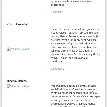
významem ticha v životě člověka a
společnosti.
Zhlédnout ...
Kulturní kreativci
Kulturní kreativci není žádná organizace či
jiná asociace. Tak jsou nazýváni lidé, kteří
věří myšlence, že naše vědomí ovlivňuje
celý náš život a tím i celý svět. A že lidé
sami nejlépe určují, jak chtějí žít a jak si
chtějí zorganizovat své životy. Takových
lidí je po celém tomto světě strašná
spousta. A pro nevěřící, že naše myšlenky
ovlivňují hmotu existují věděcké
průzkumy.
Zhlédnout ...
Mimina / Babies
Pozoruhodný sběrný dokument mapuje
souběžně život čtyř miminek z celého
světa od narození po jejich první krůčky.
Setkáme se tu se třemi holčičkami Ponijao,
která žije s rodinou a dalšími třemi
sourozenci u Opuwo v Namibii, Mari z