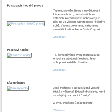
Po stopách hledačů pravdy
Trpíme, protože žijeme v nevědomosti,
lpíme na věcech, na rozkoších, na
vztazích. Ale "království nebeské" je v
nás, ne ve věcech. A proto hledej "štěstí" v
sobě. V tomto dokumentu nalezneme
slova lidí, kteří se hledat "štěstí" vydali.
Zhlédnout ...
Poselství naděje
To, čemu dáváme svou energii a svou
emoci, se stává naší realitou. Je to
schopnost každého člověka.
Zhlédnout ...
Síla myšlenky
Jaké možnosti a jakou sílu má vlastně
lidská myšlenka? Existují věci a jevy, které
se zdají být za hranicí "reality".
Z cyklu Pološero České televize.
Zhlédnout ...