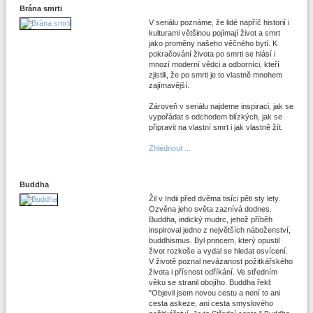
Brána smrti
V seriálu poznáme, že lidé napříč historií i
kulturami většinou pojímají život a smrt
jako proměny našeho věčného bytí. K
pokračování života po smrti se hlásí i
mnozí moderní vědci a odborníci, kteří
zjistili, že po smrti je to vlastně mnohem
zajímavější.
Zároveň v seriálu najdeme inspiraci, jak se
vypořádat s odchodem blízkých, jak se
připravit na vlastní smrt i jak vlastně žít.
Zhlédnout ...
Buddha
Žil v Indii před dvěma tisíci pěti sty lety.
Ozvěna jeho světa zaznívá dodnes.
Buddha, indický mudrc, jehož příběh
inspiroval jedno z největších náboženství,
buddhismus. Byl princem, který opustil
život rozkoše a vydal se hledat osvícení.
V životě poznal nevázanost požitkářského
života i přísnost odříkání. Ve středním
věku se stranil obojího. Buddha řekl:
"Objevil jsem novou cestu a není to ani
cesta askeze, ani cesta smyslového