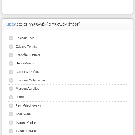
LIDÉ
A JEJICH VYPRÁVĚNÍ O TRVALÉM ŠTĚSTÍ
Eckhart Tolle
Eduard Tomáš
František Drtikol
Henri Monfort
Jaroslav Dušek
Kateřina Motyčková
Marcus Aurelius
Osho
Petr Velechovský
Teal Swan
Tomáš Pfeiffer
Vlastimil Marek