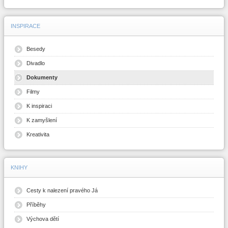
INSPIRACE
Besedy
Divadlo
Dokumenty
Filmy
K inspiraci
K zamyšlení
Kreativita
KNIHY
Cesty k nalezení pravého Já
Příběhy
Výchova dětí