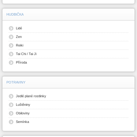
HUDBIČKA
Lidé
Zen
Reiki
Tai Chi / Tai Ji
Příroda
POTRAVINY
Jedlé plané rostlinky
Luštěniny
Obiloviny
Semínka