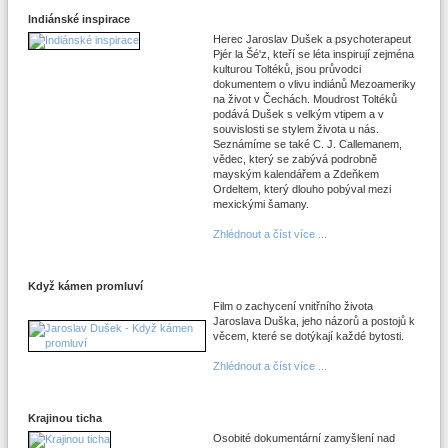
Indiánské inspirace
Herec Jaroslav Dušek a psychoterapeut
Pjér la Šé'z, kteří se léta inspirují zejména
kulturou Toltéků, jsou průvodci
dokumentem o vlivu indiánů Mezoameriky
na život v Čechách. Moudrost Toltéků
podává Dušek s velkým vtipem a v
souvislosti se stylem života u nás.
Seznámíme se také C. J. Callemanem,
vědec, který se zabývá podrobně
mayským kalendářem a Zdeňkem
Ordeltem, který dlouho pobýval mezi
mexickými šamany.
Zhlédnout a číst více ...
Když kámen promluví
Film o zachycení vnitřního života
Jaroslava Duška, jeho názorů a postojů k
věcem, které se dotýkají každé bytosti.
Zhlédnout a číst více ...
Krajinou ticha
Osobité dokumentární zamyšlení nad