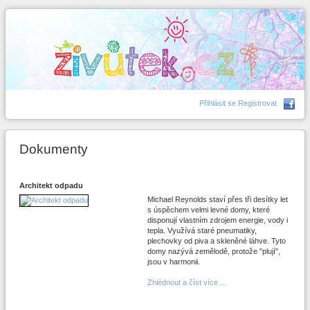
Přihlásit se
Registrovat
Dokumenty
Architekt odpadu
Michael Reynolds staví přes tři desítky let
s úspěchem velmi levné domy, které
disponují vlastním zdrojem energie, vody i
tepla. Využívá staré pneumatiky,
plechovky od piva a skleněné láhve. Tyto
domy nazývá zemělodě, protože "plují",
jsou v harmonii.
Zhlédnout a číst více ...