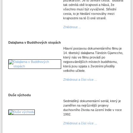
požitkářství. Je to Střední cesta." Buddha
tak odmítá obě krajnosti a hlásá, že
všechno musí být vyvážené. Střední
cesta, to je hledání rovnováhy mezi
krajnostmi na té či oné straně.
Zhlédnout ...
Dalajlama v Buddhových stopách
Hlavní postavou dokumentárního filmu je
14. tibetský dalajlama Tändzin Gjamccho,
který nás ve filmu provádí po
nejposvátnějších místech buddhismu,
která jsou spjata s životními předěly
velkého učitele.
Zhlédnout a číst více ...
Duše východu
Sedmidílný dokumentární seriál, který je
zaměřen na nejrůznější projevy
duchovního života na území Indie v roce
1992.
Zhlédnout a číst více ...