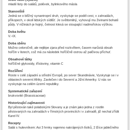
mladé listy do salátů, polévek, bylinkového másla
Stanoviště
Jedná se o běžný synantropní druh, vyskytuje se podél cest, v zahradách,
příkopech, v okolí lidských sídlišť. Je světlomilný, vyhovují mu živinami bohaté
půdy. V nížinách je hojný, četnost klesá se stoupající nadmořskou výškou.
Doba květu
V.–IX.
Doba sběru
Možno celoročně, ale nejlépe zjara před rozkvětem, časem narůstá obsah
hořčin v listech, což má za následek hořčičně ostrou až palčivou příchuť.
Obsahové látky
hořčičné glykosidy, třísloviny, vitamin C
Rozšíření
Roste v celé západní a střední Evropě, po sever Skandinávie, Vyskytuje se i v
oblastech severní Afriky. Zavlečen i do Severní a Jižní Ameriky. U nás se
vyskytuje na celém území republiky.
Systematické zařazení
brukvovité (Brassicaceae)
Historizující zajímavosti
Byl pěstován také polabskými Slovany a je znám jako jedna z rostlin
pěstovaných na zahradách v římských provinciích i v zahradě, již nechal zřídit
Karel IV.
Recepty
Salát s hulevníkem: Asi 3 hrnky najemno nakrájených lístků, 2 lžíce jablečného