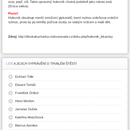
octa, pepř, sůl. Takto upravený hulevník chutná podobně jako roketa setá
(Eruca sativa).
Pozor!
Hulevník obsahuje menší množství glykosidů, které mohou ovlivňovat srdeční
rytmus, proto by jej neměly požívat osoby se slabým srdcem a malé děti.
Zdroj:
http://divokakucharka.rodovaosada.cz/doku.php/hulevnik_lekarsky
LIDÉ
A JEJICH VYPRÁVĚNÍ O TRVALÉM ŠTĚSTÍ
Eckhart Tolle
Eduard Tomáš
František Drtikol
Henri Monfort
Jaroslav Dušek
Kateřina Motyčková
Marcus Aurelius