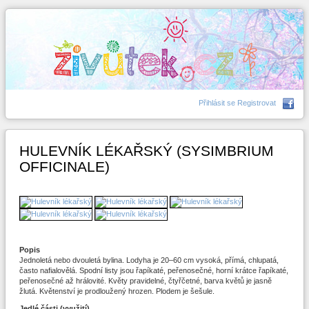
Přihlásit se
Registrovat
HULEVNÍK LÉKAŘSKÝ (SYSIMBRIUM
OFFICINALE)
Popis
Jednoletá nebo dvouletá bylina. Lodyha je 20–60 cm vysoká, přímá, chlupatá,
často nafialovělá. Spodní listy jsou řapíkaté, peřenosečné, horní krátce řapíkaté,
peřenosečné až hrálovité. Květy pravidelné, čtyřčetné, barva květů je jasně
žlutá. Květenství je prodloužený hrozen. Plodem je šešule.
Jedlé části (využití)