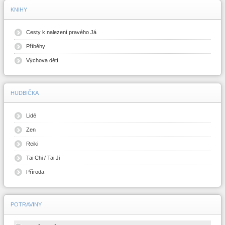
KNIHY
Cesty k nalezení pravého Já
Příběhy
Výchova dětí
HUDBIČKA
Lidé
Zen
Reiki
Tai Chi / Tai Ji
Příroda
POTRAVINY