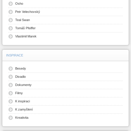
Osho
Petr Velechovský
Teal Swan
Tomáš Pfeiffer
Vlastimil Marek
INSPIRACE
Besedy
Divadlo
Dokumenty
Filmy
K inspiraci
K zamyšlení
Kreativita